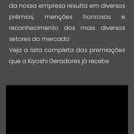
da nossa empresa resulta em
diversos
prêmios, menções honrosas
e
reconhecimento dos mais diversos
setores do mercado.
Veja a lista completa das premiações
que a Kiyoshi Geradores já recebe