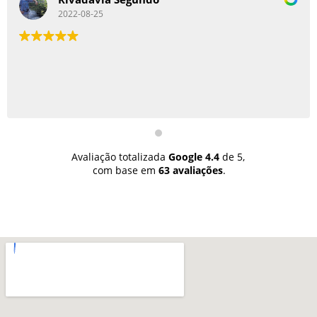
22-08-25
2022-
O melhor gera
Avaliação totalizada
Google
4.4
de 5,
com base em
63 avaliações
.