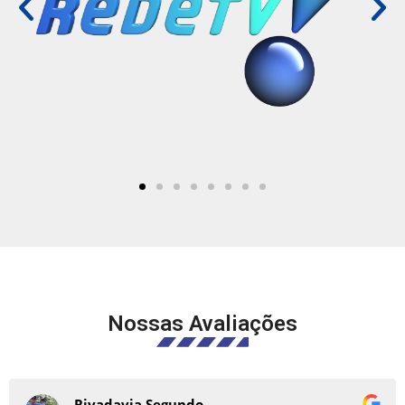
Nossas Avaliações
vadavia Segundo
Paul