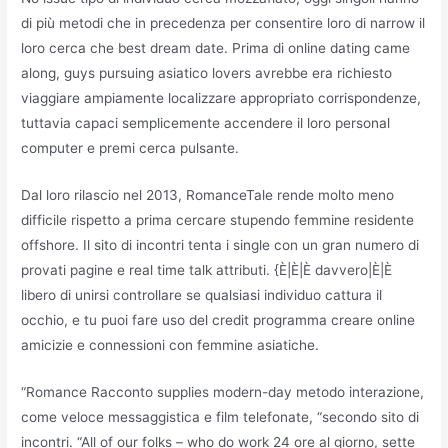
di più metodi che in precedenza per consentire loro di narrow il
loro cerca che best dream date. Prima di online dating came
along, guys pursuing asiatico lovers avrebbe era richiesto
viaggiare ampiamente localizzare appropriato corrispondenze,
tuttavia capaci semplicemente accendere il loro personal
computer e premi cerca pulsante.
Dal loro rilascio nel 2013, RomanceTale rende molto meno
difficile rispetto a prima cercare stupendo femmine residente
offshore. Il sito di incontri tenta i single con un gran numero di
provati pagine e real time talk attributi. {È|È|È davvero|È|È
libero di unirsi controllare se qualsiasi individuo cattura il
occhio, e tu puoi fare uso del credit programma creare online
amicizie e connessioni con femmine asiatiche.
“Romance Racconto supplies modern-day metodo interazione,
come veloce messaggistica e film telefonate, “secondo sito di
incontri. “All of our folks – who do work 24 ore al giorno, sette